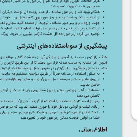
هرگز اطلاعات کاربری خود از جمله نام و رمز عبور را در اختیار دیگران
همچنین بنا به ضرورت تغییردهید.
هنگام ورود نام و رمز عبور سامانه ، از عدم رویت آن توسط دیگران ا
از ثبت و و ذخیره نمودن نام و رمز عبور بروی کاغذ، فایل و ... خوددار
جهت ورود نام و رمز عبور سامانه ، ترجیحاً از صفحه کلید مجازی تعب
از انتخاب رمز عبور قابل حدس نظیر سال تولد، شماره تلفن، شماره شناسن
توصیه می گردد رمز عبور حداقل هشت کارکتر، ترکیبی از حروف بزرگ و ک
پیشگیری از سوء‌استفاده‌های اینترنتی
هنگام باز کردن سامانه به آدرس و پروتکل آن توجه شود، گاهی مواقع 
آدرس آنرا مشابه به سایت هدف قرار می دهند تا از این طریق کاربران را ف
کنند. به منظور جلوگیری از قرارگرفتن در معرض جعل و سوءاستفاده اینترنتی
به منظور استفاده از سامانه صرفاً از طریق مراجعه مستقیم به سایت و
از بروزرسانی مستمر سیستم عامل، مرورگر وب و سایر نرم افزارهای ن
حاصل نمایید.
استفاده از آنتی ویروس معتبر و بروز شده بروی رایانه، تبلت و گوشی
کاهش می دهد.
پس از اتمام کار در سامانه ، با استفاده از گزینه " خروج"، از سامانه 
رایانه، تبلت و گوشی موبایل خود را طوری تنظیم نمایید که در فواصل 
تا حد امکان از سیستم های عمومی و شبکه های بیسیم عمومی برای د
حتما در اولین فرصت ممکن رمز عبور خود را تغییردهید.
اطلاع‌رسانی